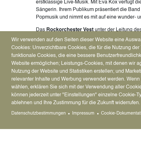
erstklassige Live-Musik. Mit Eva Kox verfügt 
Sängerin. Ihrem Publikum präsentiert die Band
Popmusik und nimmt es mit auf eine wunder- u
Das
Rockorchester Vest
unter der Leitung des
Andrade bringt Rock- und Pop-Hits der vergan
Wir verwenden auf den Seiten dieser Website eine Auswa
Musiker*innen aus dem gesamten Vest sorgen mi
Cookies: Unverzichtbare Cookies, die für die Nutzung der 
großer Liebe zur Musik für einen Abend, der la
funktionale Cookies, die eine bessere Benutzerfreundlichk
Website ermöglichen; Leistungs-Cookies, mit denen wir ag
Nutzung der Website und Statistiken erstellen; und Market
Tickets
relevanter Inhalte und Werbung verwendet werden. We
wählen, erklären Sie sich mit der Verwendung aller Cooki
Karten für die Veranstaltung gibt es für 
können jederzeit unter "Einstellungen" einzelne Cookie-T
Vorverkaufsstellen mit dem Ticketsyste
ablehnen und Ihre Zustimmung für die Zukunft widerrufen.
In Datteln
: Kulturbüro im Rathaus, Raum
Datenschutzbestimmungen
Impressum
Cookie-Dokumentat
datteln.de
(ab 8.30 Uhr)
Bücherwurm, Castroper Straße 33, Datte