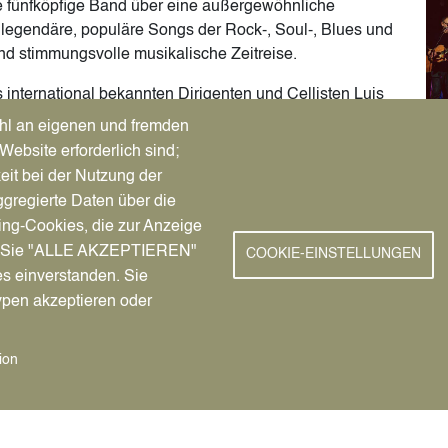
die fünfköpfige Band über eine außergewöhnliche
 legendäre, populäre Songs der Rock-, Soul-, Blues und
nd stimmungsvolle musikalische Zeitreise.
 international bekannten Dirigenten und Cellisten Luis
genen Jahrzehnte auf die Bühne. Die 27 Hobby-
hl an eigenen und fremden
t viel guter Laune, ordentlich Tempo und vor allem mit
Website erforderlich sind;
nge in Erinnerung bleiben wird …
eit bei der Nutzung der
gregierte Daten über die
BE
ing-Cookies, die zur Anzeige
Im
nn Sie "ALLE AKZEPTIEREN"
COOKIE-EINSTELLUNGEN
es einverstanden. Sie
17 Euro zzgl. Gebühren bei allen
ypen akzeptieren oder
m
Reservix ab 19.2.2026
.
 1.22, Tel.: 02363/107-665, Mail:
kultur@stadt-
ion
ln, Tel.: 02363/4539
(ab 9.00 Uhr)