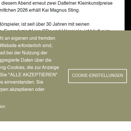
diesem Abend erneut zwei Dattelner Kleinkunstpreise
ittchen 2026 erhält Kai Magnus Sting.
rspieler, ist seit über 30 Jahren mit seinen
r produziert Live-CDs und Hörspiele, ist häufi g im
hl an eigenen und fremden
en. Seine Kriminalhörspiele werden von WDR, SWR und
Website erforderlich sind;
reits zahlreiche Preise gewonnen, zuletzt den WDR
eit bei der Nutzung der
und den Recklinghäuser Hurz.
gregierte Daten über die
ing-Cookies, die zur Anzeige
Jahres bekannt gegeben, wer den anderen Preis erhält,
nn Sie "ALLE AKZEPTIEREN"
COOKIE-EINSTELLUNGEN
b.
es einverstanden. Sie
ypen akzeptieren oder
thalle Datteln
ion
ab 27.11.2025