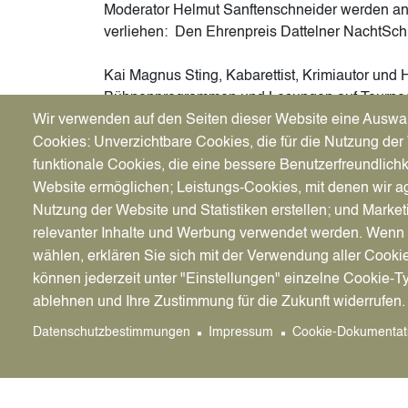
Moderator Helmut Sanftenschneider werden an 
verliehen:
Den Ehrenpreis Dattelner NachtSchn
Kai Magnus Sting, Kabarettist, Krimiautor und Hö
Bühnenprogrammen und Lesungen auf Tournee. E
Wir verwenden auf den Seiten dieser Website eine Auswa
Fernsehen zu bestaunen und im Radio zu hör
HR produziert.
Cookies: Unverzichtbare Cookies, die für die Nutzung der 
Für seine kabarettistischen Arbeiten hat er be
funktionale Cookies, die eine bessere Benutzerfreundlichk
Publikumspreis zum Deutschen Hörbuchpreis 
Website ermöglichen; Leistungs-Cookies, mit denen wir ag
Nutzung der Website und Statistiken erstellen; und Market
Die weiteren Ehrengäste werden im Laufe des 
relevanter Inhalte und Werbung verwendet werden. We
darüber stimmen wieder alle Besucher*innen a
wählen, erklären Sie sich mit der Verwendung aller Cooki
können jederzeit unter "Einstellungen" einzelne Cookie-T
ablehnen und Ihre Zustimmung für die Zukunft widerrufen.
Veranstaltungsdatum
: 21.5.2026, Stad
Datenschutzbestimmungen
Impressum
Cookie-Dokumentat
Beginn:
20 Uhr
Tickets
: 25 Euro zzgl. Gebühren, VVK 
Vorverkaufsstellen
: