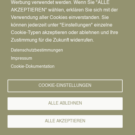
Werbung verwendet werden. Wenn Sie "ALLE
AKZEPTIEREN" wählen, erklären Sie sich mit der
Verwendung aller Cookies einverstanden. Sie
können jederzeit unter "Einstellungen" einzelne
Pfadnavigation
Wirtschaft | Bauen | Umwelt
Wirtschaftsförderung
News
Cookie-Typen akzeptieren oder ablehnen und Ihre
Zustimmung für die Zukunft widerrufen.
Wirtschafts-
Vorlesen
Datenschutzbestimmungen
Impressum
News
Cookie-Dokumentation
COOKIE-EINSTELLUNGEN
ALLE ABLEHNEN
ALLE AKZEPTIEREN