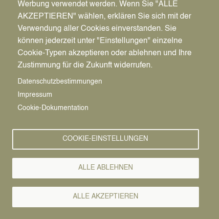
Werbung verwendet werden. Wenn Sie "ALLE
AKZEPTIEREN" wählen, erklären Sie sich mit der
Verwendung aller Cookies einverstanden. Sie
können jederzeit unter "Einstellungen" einzelne
Pfadnavigation
Wirtschaft | Bauen | Umwelt
Wirtschaftsförderung
News
Cookie-Typen akzeptieren oder ablehnen und Ihre
Zustimmung für die Zukunft widerrufen.
Wirtschafts-
Vorlesen
Datenschutzbestimmungen
Impressum
News
Cookie-Dokumentation
01.08.2025
COOKIE-EINSTELLUNGEN
Vauth art feiert
Neueröffnung
ALLE ABLEHNEN
nach Umzug -
ALLE AKZEPTIEREN