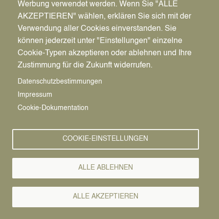
Werbung verwendet werden. Wenn Sie "ALLE
AKZEPTIEREN" wählen, erklären Sie sich mit der
Verwendung aller Cookies einverstanden. Sie
können jederzeit unter "Einstellungen" einzelne
Pfadnavigation
Wirtschaft | Bauen | Umwelt
Wirtschaftsförderung
News
Cookie-Typen akzeptieren oder ablehnen und Ihre
Zustimmung für die Zukunft widerrufen.
Wirtschafts-
Vorlesen
Datenschutzbestimmungen
Impressum
News
Cookie-Dokumentation
31.10.2024
COOKIE-EINSTELLUNGEN
Ausbildungsmesse
Junge Menschen
ALLE ABLEHNEN
werfen einen Blick
ALLE AKZEPTIEREN