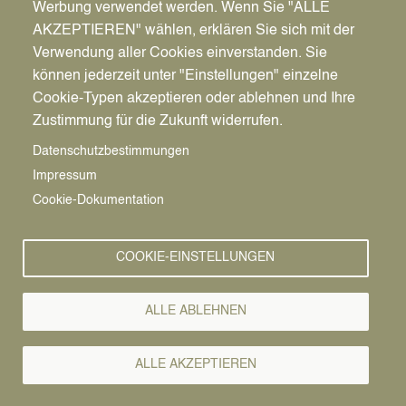
Werbung verwendet werden. Wenn Sie "ALLE
AKZEPTIEREN" wählen, erklären Sie sich mit der
Verwendung aller Cookies einverstanden. Sie
können jederzeit unter "Einstellungen" einzelne
Pfadnavigation
Wirtschaft | Bauen | Umwelt
Wirtschaftsförderung
News
Cookie-Typen akzeptieren oder ablehnen und Ihre
Zustimmung für die Zukunft widerrufen.
Wirtschafts-
Vorlesen
Datenschutzbestimmungen
Impressum
News
Cookie-Dokumentation
COOKIE-EINSTELLUNGEN
ALLE ABLEHNEN
ALLE AKZEPTIEREN