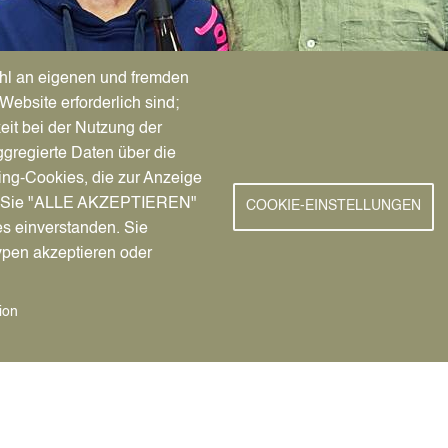
hl an eigenen und fremden
Website erforderlich sind;
eit bei der Nutzung der
gregierte Daten über die
ing-Cookies, die zur Anzeige
nn Sie "ALLE AKZEPTIEREN"
COOKIE-EINSTELLUNGEN
es einverstanden. Sie
ypen akzeptieren oder
ein Ende in Sicht:
riges Bestehen
ion
ydia Henning ihre treuen Kund*innen im Modegeschäft Odyssee.
n ans Aufhören denkt sie noch lange nicht.
drei Krisen, die die Weltwirtschaft in den vergangenen 15 Jah