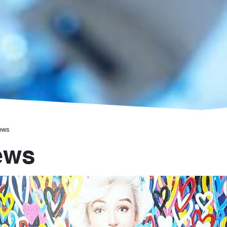
ews
ews