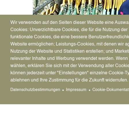
Wir verwenden auf den Seiten dieser Website eine Auswa
Cookies: Unverzichtbare Cookies, die für die Nutzung der 
funktionale Cookies, die eine bessere Benutzerfreundlichk
Website ermöglichen; Leistungs-Cookies, mit denen wir ag
Nutzung der Website und Statistiken erstellen; und Market
relevanter Inhalte und Werbung verwendet werden. We
wählen, erklären Sie sich mit der Verwendung aller Cooki
11.07.2024
können jederzeit unter "Einstellungen" einzelne Cookie-T
40 Jahre und k
ablehnen und Ihre Zustimmung für die Zukunft widerrufen.
feiert langjäh
Datenschutzbestimmungen
Impressum
Cookie-Dokumentat
11.7.2024 - Seit nunmehr 40 Jahren begrüßt L
noch das ein oder andere Jubiläum folgen, den
Finanzkrise, Corona-Pandemie, Ukrainekrieg – 