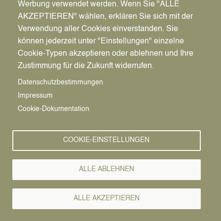
Werbung verwendet werden. Wenn Sie "ALLE
AKZEPTIEREN" wählen, erklären Sie sich mit der
Verwendung aller Cookies einverstanden. Sie
können jederzeit unter "Einstellungen" einzelne
Pfadnavigation
Stadt | Rathaus | Familie
Unsere Stadt
Vereine
Cookie-Typen akzeptieren oder ablehnen und Ihre
Zustimmung für die Zukunft widerrufen.
Vereine
Vorlesen
Datenschutzbestimmungen
Impressum
Frauenhilfe Mitte
Cookie-Dokumentation
Ansprechpartner
K. Sperzel
COOKIE-EINSTELLUNGEN
0236361282
ALLE ABLEHNEN
k-sperzel@gmx.de
ALLE AKZEPTIEREN
Adresse
Landwehrring 1, 45711 Datteln