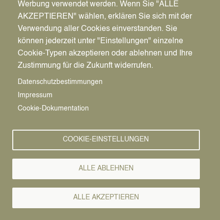
Werbung verwendet werden. Wenn Sie "ALLE
AKZEPTIEREN" wählen, erklären Sie sich mit der
Verwendung aller Cookies einverstanden. Sie
können jederzeit unter "Einstellungen" einzelne
Pfadnavigation
Stadt | Rathaus | Familie
Unsere Stadt
Vereine
Cookie-Typen akzeptieren oder ablehnen und Ihre
Zustimmung für die Zukunft widerrufen.
Vereine
Vorlesen
Datenschutzbestimmungen
Impressum
BSG Meckinghoven von 1776 e.V.
Cookie-Dokumentation
Wir sind die Bürgerschützengilde Meckinghoven, die sich
der Pflege des Brauchtums, aber auch dem Schießsport im
COOKIE-EINSTELLUNGEN
Dattelner Süden von Datteln verschrieben hat.
ALLE ABLEHNEN
Kurzbeschreibung
ALLE AKZEPTIEREN
Schützen aus Meckinghoven