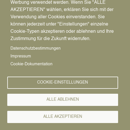
Werbung verwendet werden. Wenn Sie "ALLE
AKZEPTIEREN" wählen, erklären Sie sich mit der
Verwendung aller Cookies einverstanden. Sie
können jederzeit unter "Einstellungen" einzelne
Pfadnavigation
Stadt | Rathaus | Familie
Unsere Stadt
Vereine
Cookie-Typen akzeptieren oder ablehnen und Ihre
Zustimmung für die Zukunft widerrufen.
Vereine
Vorlesen
Datenschutzbestimmungen
Impressum
Freie Christengemeinde Datteln e.V.
Cookie-Dokumentation
ANKOMMEN
bei Gott und bei uns.
COOKIE-EINSTELLUNGEN
Wir haben in Gott gefunden, was wirklich zählt und Sinn
ALLE ABLEHNEN
macht. Die Suche hat aufgehört. Das wollen wir gemeinsam
feiern und andere dazu einladen.
ALLE AKZEPTIEREN
Kurzbeschreibung
FCG-Datteln