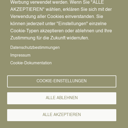
Werbung verwendet werden. Wenn Sie "ALLE
AKZEPTIEREN" wählen, erklären Sie sich mit der
Verwendung aller Cookies einverstanden. Sie
können jederzeit unter "Einstellungen" einzelne
Pfadnavigation
Stadt | Rathaus | Familie
Rathaus
Ordnungsamt
Cookie-Typen akzeptieren oder ablehnen und Ihre
Zustimmung für die Zukunft widerrufen.
Vorlesen
Datenschutzbestimmungen
Impressum
Bürgerservice von A-Z
Cookie-Dokumentation
A
Ä
B
C
D
E
F
G
H
I
J
K
L
M
N
COOKIE-EINSTELLUNGEN
O
Ö
P
Q
R
S
T
U
Ü
V
W
X
Y
Z
ALLE ABLEHNEN
Alle Leistungen
ALLE AKZEPTIEREN
Je nach Art des Führerscheins gibt es verschiedene