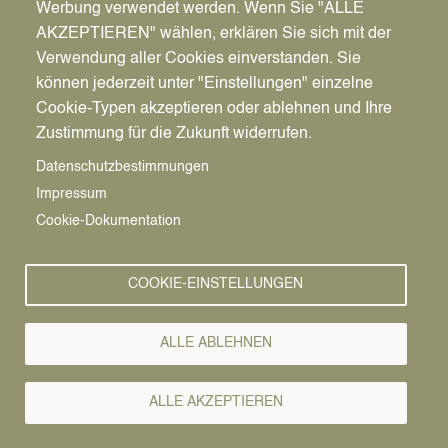
Werbung verwendet werden. Wenn Sie "ALLE
AKZEPTIEREN" wählen, erklären Sie sich mit der
Verwendung aller Cookies einverstanden. Sie
können jederzeit unter "Einstellungen" einzelne
Pfadnavigation
Stadt | Rathaus | Familie
Rathaus
Ordnungsamt
Cookie-Typen akzeptieren oder ablehnen und Ihre
Zustimmung für die Zukunft widerrufen.
Vorlesen
Datenschutzbestimmungen
Impressum
Bürgerservice von A-Z
Cookie-Dokumentation
A
Ä
B
C
D
E
F
G
H
I
J
K
L
M
N
COOKIE-EINSTELLUNGEN
O
Ö
P
Q
R
S
T
U
Ü
V
W
X
Y
Z
ALLE ABLEHNEN
Alle Leistungen
ALLE AKZEPTIEREN
Wenn Sie einen Kartenführerschein besitzen, der vor dem