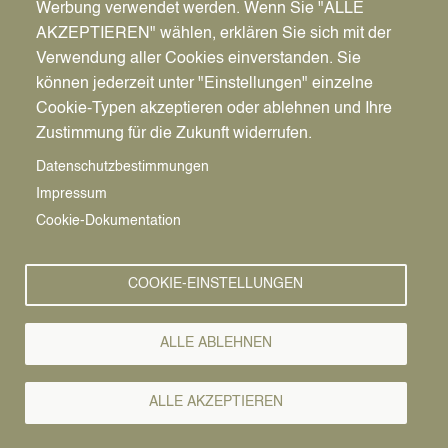
Werbung verwendet werden. Wenn Sie "ALLE
AKZEPTIEREN" wählen, erklären Sie sich mit der
Verwendung aller Cookies einverstanden. Sie
können jederzeit unter "Einstellungen" einzelne
Pfadnavigation
Stadt | Rathaus | Familie
Rathaus
Ordnungsamt
Cookie-Typen akzeptieren oder ablehnen und Ihre
Zustimmung für die Zukunft widerrufen.
Vorlesen
Datenschutzbestimmungen
Impressum
Bürgerservice von A-Z
Cookie-Dokumentation
A
Ä
B
C
D
E
F
G
H
I
J
K
L
M
N
COOKIE-EINSTELLUNGEN
O
Ö
P
Q
R
S
T
U
Ü
V
W
X
Y
Z
ALLE ABLEHNEN
Alle Leistungen
ALLE AKZEPTIEREN
Für Reisen ins Ausland wird in einigen Ländern der