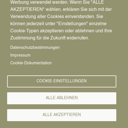
Werbung verwendet werden. Wenn Sie "ALLE
AKZEPTIEREN" wählen, erklären Sie sich mit der
Verwendung aller Cookies einverstanden. Sie
können jederzeit unter "Einstellungen" einzelne
Pfadnavigation
Stadt | Rathaus | Familie
Rathaus
Ordnungsamt
Cookie-Typen akzeptieren oder ablehnen und Ihre
Zustimmung für die Zukunft widerrufen.
Vorlesen
Datenschutzbestimmungen
Impressum
Bürgerservice von A-Z
Cookie-Dokumentation
A
Ä
B
C
D
E
F
G
H
I
J
K
L
M
N
COOKIE-EINSTELLUNGEN
O
Ö
P
Q
R
S
T
U
Ü
V
W
X
Y
Z
ALLE ABLEHNEN
Alle Leistungen
ALLE AKZEPTIEREN
Alle Fahrerlaubnisse der hier aufgeführten Klassen werden