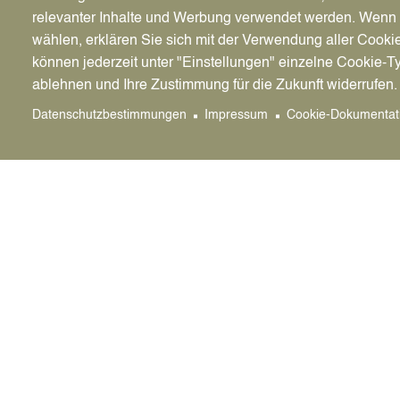
Erweiterung der Fahrerlaubnis
relevanter Inhalte und Werbung verwendet werden. We
wählen, erklären Sie sich mit der Verwendung aller Cooki
Die Antragsvoraussetzungen sind im Wesentlic
können jederzeit unter "Einstellungen" einzelne Cookie-T
Lediglich die Erste-Hilfe-Schulung muss nicht
ablehnen und Ihre Zustimmung für die Zukunft widerrufen.
sofern diese bereits vorlag.
Datenschutzbestimmungen
Impressum
Cookie-Dokumentat
Hinweise
Alle Führerscheinanträge mit der Schlüsselzah
oder B 197 müssen bei der Führerscheinstelle
Marl erfolgen! Auch wenn es nur um die Eintra
Schlüsselzahlen geht.
Gebühren
45,90 € Ersterteilung mit Probezeit
45,10 € Ersterteilung ohne Probezeit
45,90 € Erweiterung mit Probezeit