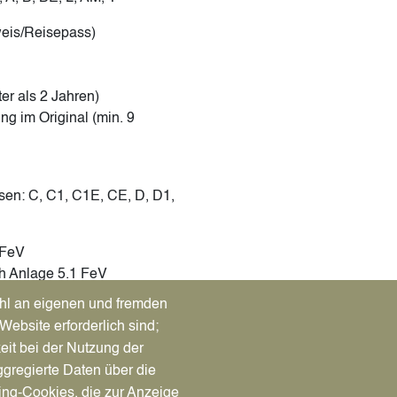
weis/Reisepass)
ter als 2 Jahren)
ng im Original (min. 9
sen: C, C1, C1E, CE, D, D1,
 FeV
h Anlage 5.1 FeV
 FeV
hl an eigenen und fremden
Website erforderlich sind;
eit bei der Nutzung der
ie Stadtverwaltung Datteln)
gregierte Daten über die
ing-Cookies, die zur Anzeige