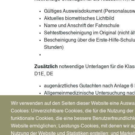
Gültiges Ausweisdokument (Personalaus
Aktuelles biometrisches Lichtbild
Name und Anschrift der Fahrschule
Sehtestbescheinigung im Original (nicht äl
Bescheinigung über die Erste-Hilfe-Schulu
Stunden)
Zusätzlich
notwendige Unterlagen für die Klas
D1E, DE
augenärztliches Gutachten nach Anlage 6
Allgemeinmedizinische Untersuchung nac
Leistungs-/Reaktionstest nach Anlage 5.2
Wir verwenden auf den Seiten dieser Website eine Auswa
Cookies: Unverzichtbare Cookies, die für die Nutzung der 
Zusätzlich
für die D-Klassen:
funktionale Cookies, die eine bessere Benutzerfreundlichk
Behördliches Führungszeugnis (erstellt d
Website ermöglichen; Leistungs-Cookies, mit denen wir ag
Nutzung der Website und Statistiken erstellen; und Market