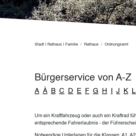
Pfadnavigation
Stadt | Rathaus | Familie
Rathaus
Ordnungsamt
Bürgerservice von A-Z
A
Ä
B
C
D
E
F
G
H
I
J
K
L
Um ein Kraftfahrzeug oder auch ein Kraftrad füh
entsprechende Fahrerlaubnis - der Führersche
Notwendige Unterlagen für die Klassen: A1, A2,