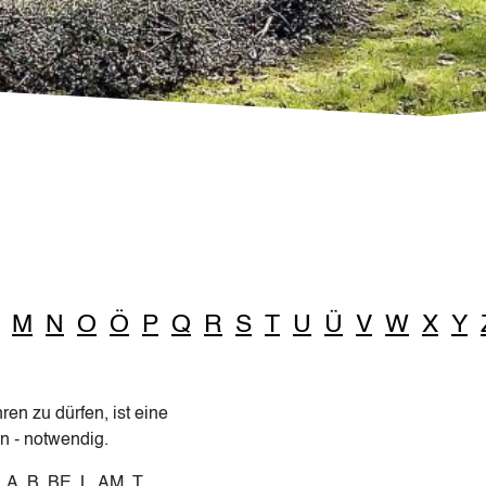
M
N
O
Ö
P
Q
R
S
T
U
Ü
V
W
X
Y
ren zu dürfen, ist eine
in - notwendig.
 A, B, BE, L, AM, T