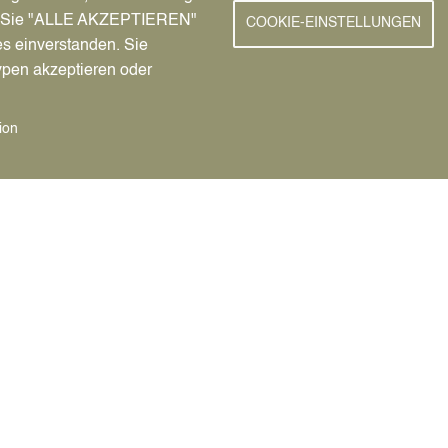
nn Sie "ALLE AKZEPTIEREN"
COOKIE-EINSTELLUNGEN
es einverstanden. Sie
hen identisch.
ypen akzeptieren oder
 erneut nachgewiesen werden,
ion
l 95 (Module), B 96 oder B 196
 des Straßenverkehrsamts in
gung oder Verlängerung dieser