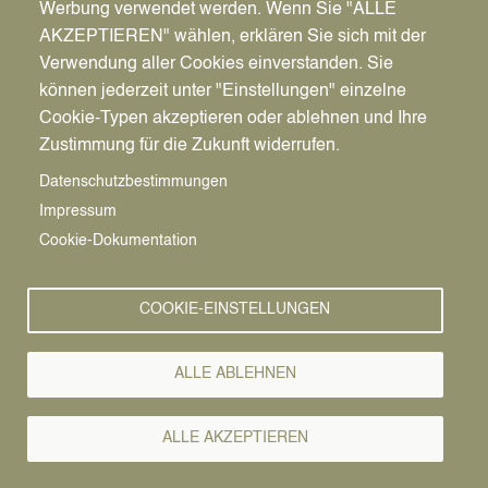
Werbung verwendet werden. Wenn Sie "ALLE
AKZEPTIEREN" wählen, erklären Sie sich mit der
Verwendung aller Cookies einverstanden. Sie
können jederzeit unter "Einstellungen" einzelne
Pfadnavigation
Stadt | Rathaus | Familie
Rathaus
Ordnungsamt
Cookie-Typen akzeptieren oder ablehnen und Ihre
Zustimmung für die Zukunft widerrufen.
Vorlesen
Datenschutzbestimmungen
Impressum
Bürgerservice von A-Z
Cookie-Dokumentation
A
Ä
B
C
D
E
F
G
H
I
J
K
L
M
N
COOKIE-EINSTELLUNGEN
O
Ö
P
Q
R
S
T
U
Ü
V
W
X
Y
Z
ALLE ABLEHNEN
Alle Leistungen
ALLE AKZEPTIEREN