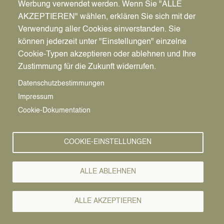
Werbung verwendet werden. Wenn Sie "ALLE
AKZEPTIEREN" wählen, erklären Sie sich mit der
Verwendung aller Cookies einverstanden. Sie
können jederzeit unter "Einstellungen" einzelne
Pfadnavigation
Stadt | Rathaus | Familie
Rathaus
Ordnungsamt
Cookie-Typen akzeptieren oder ablehnen und Ihre
Zustimmung für die Zukunft widerrufen.
Vorlesen
Datenschutzbestimmungen
Impressum
Bürgerservice von A-Z
Cookie-Dokumentation
A
Ä
B
C
D
E
F
G
H
I
J
K
L
M
N
COOKIE-EINSTELLUNGEN
O
Ö
P
Q
R
S
T
U
Ü
V
W
X
Y
Z
ALLE ABLEHNEN
Alle Leistungen
ALLE AKZEPTIEREN
Datteln ist eine weltoffene Stadt, seine Menschen sind