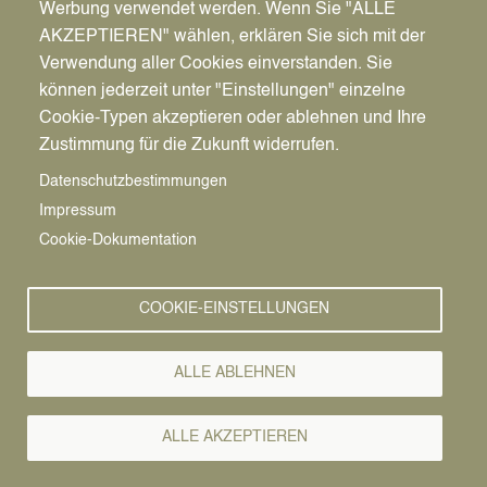
Werbung verwendet werden. Wenn Sie "ALLE
AKZEPTIEREN" wählen, erklären Sie sich mit der
Verwendung aller Cookies einverstanden. Sie
können jederzeit unter "Einstellungen" einzelne
Pfadnavigation
Stadt | Rathaus | Familie
Rathaus
Ordnungsamt
Cookie-Typen akzeptieren oder ablehnen und Ihre
Zustimmung für die Zukunft widerrufen.
Vorlesen
Datenschutzbestimmungen
Impressum
Bürgerservice von A-Z
Cookie-Dokumentation
A
Ä
B
C
D
E
F
G
H
I
J
K
L
M
N
COOKIE-EINSTELLUNGEN
O
Ö
P
Q
R
S
T
U
Ü
V
W
X
Y
Z
ALLE ABLEHNEN
Alle Leistungen
ALLE AKZEPTIEREN
Siehe auch "Notfallrettung"