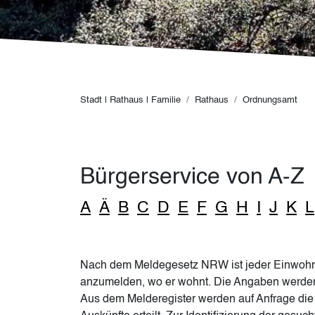
Pfadnavigation
Stadt | Rathaus | Familie
Rathaus
Ordnungsamt
Bürgerservice von A-Z
A
Ä
B
C
D
E
F
G
H
I
J
K
L
Nach dem Meldegesetz NRW ist jeder Einwohner 
anzumelden, wo er wohnt. Die Angaben werden 
Aus dem Melderegister werden auf Anfrage di