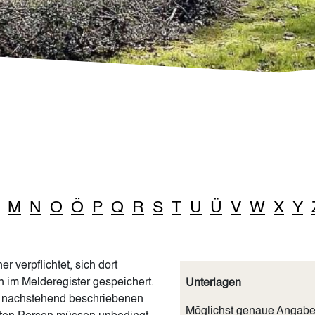
M
N
O
Ö
P
Q
R
S
T
U
Ü
V
W
X
Y
verpflichtet, sich dort
im Melderegister gespeichert.
Unterlagen
e nachstehend beschriebenen
Möglichst genaue Angabe