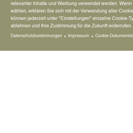
relevanter Inhalte und Werbung verwendet werden. We
Wenn Sie häufiger einfache Melderegisterausk
wählen, erklären Sie sich mit der Verwendung aller Cooki
Melderegister beantragen oder keine Bankver
können jederzeit unter "Einstellungen" einzelne Cookie-T
möchten, bieten wir Ihnen einen zusätzlichen O
ablehnen und Ihre Zustimmung für die Zukunft widerrufen.
kostenlosen Registrierung und passwortgesch
Auskünfte per Mail beantragen. Die Auskunft wi
Datenschutzbestimmungen
Impressum
Cookie-Dokumentat
verschlüsselte Verbindungen erteilt. Die erteil
nachträglich durch Gebührenbescheid in Rechn
Verfahren ist eine Online-Bezahlung im Lastsch
Kosten
Einfache Melderegisterauskunft gemäß § 
Bundesmeldegesetzes vom 3. Mai 2013, je
Einfache Melderegisterauskunft gemäß § 
Bundesmeldegesetz, je Betroffenen:
6 Eu
Erweiterte Melderegisterauskunft gemäß §
Bundesmeldegesetz, je Betroffenen:
15 E
Melderegisterauskunft, deren Erteilung ei
Verwaltungsaufwand erforderlich macht (in