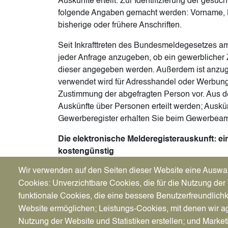
Auskünfte erteilt. Zur Identifizierung der ges
folgende Angaben gemacht werden: Vorname,
bisherige oder frühere Anschriften.
Seit Inkrafttreten des Bundesmeldegesetzes am 
jeder Anfrage anzugeben, ob ein gewerblicher Z
dieser angegeben werden. Außerdem ist anzuge
verwendet wird für Adresshandel oder Werbung –
Zustimmung der abgefragten Person vor. Aus 
Auskünfte über Personen erteilt werden; Ausk
Gewerberegister erhalten Sie beim Gewerbeamt
Die elektronische Melderegisterauskunft: ei
kostengünstig
Wir verwenden auf den Seiten dieser Website eine Auswa
Die elektronische Melderegisterauskunft (EMRA
Cookies: Unverzichtbare Cookies, die für die Nutzung der 
verschlüsselte Verfahren erteilt. Weil der Postwe
schneller und kostengünstiger als eine schriftli
funktionale Cookies, die eine bessere Benutzerfreundlichk
Einzelauskunft ist es möglich, dass Sie online 
Website ermöglichen; Leistungs-Cookies, mit denen wir ag
müssen also eine Bankverbindung angeben.
Nutzung der Website und Statistiken erstellen; und Market