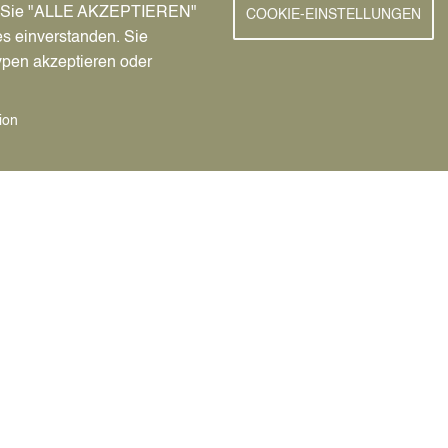
nn Sie "ALLE AKZEPTIEREN"
COOKIE-EINSTELLUNGEN
ünfte aus dem Dattelner
es einverstanden. Sie
bindung angeben können oder
ypen akzeptieren oder
nline-Service an. Nach einer
ützten Anmeldung können sie
rd ebenfalls elektronisch über
ion
ten Auskünfte werden Ihnen
ung gestellt. Auch bei diesem
riftverfahren möglich.
44 Absatz 1 des
 Betroffenen:
11 Euro
49 Absatz 2
ro
 45 Absatz 1
uro
nen größeren
sbesondere Rückgriff in nach §