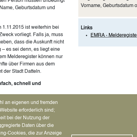
uchten Person müssen unbedingt
Vorname, Geburtsdatum ode
 Name, Geburtsdatum und
1.11.2015 ist weiterhin bei
Links
weck vorliegt. Falls ja, muss
EMRA - Melderegister
ben, dass die Auskunft nicht
 es sei denn, es liegt eine
dem Melderegister können nur
ünfte über Firmen aus dem
 der Stadt Datteln.
nfach, schnell und
hl an eigenen und fremden
) wird elektronisch über
Website erforderlich sind;
g entfällt, ist dieses Verfahren
che Anfrage. Bei der
eit bei der Nutzung der
per Lastschrift bezahlen. Sie
gregierte Daten über die
ing-Cookies, die zur Anzeige