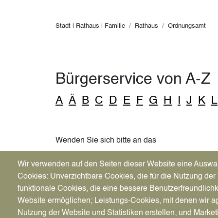
Pfadnavigation
Stadt | Rathaus | Familie
Rathaus
Ordnungsamt
Bürgerservice von A-Z
A
Ä
B
C
D
E
F
G
H
I
J
K
L
Wenden Sie sich bitte an das
Diakonische Werk,
Wir verwenden auf den Seiten dieser Website eine Auswa
Pevelingstraße 30,
Cookies: Unverzichtbare Cookies, die für die Nutzung der 
45711 Datteln
funktionale Cookies, die eine bessere Benutzerfreundlichk
Tel. 02363/5 65 0-0
Website ermöglichen; Leistungs-Cookies, mit denen wir ag
Nutzung der Website und Statistiken erstellen; und Market
oder