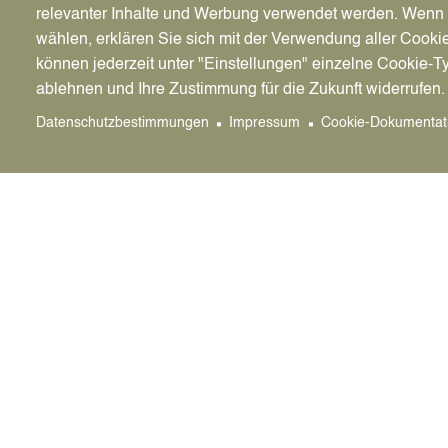
relevanter Inhalte und Werbung verwendet werden. We
Fachstelle für Suchtvorbeugung der Droge
wählen, erklären Sie sich mit der Verwendung aller Cooki
Ostvest e.V.
können jederzeit unter "Einstellungen" einzelne Cookie-T
Kaiserwall 34
ablehnen und Ihre Zustimmung für die Zukunft widerrufen.
45657 Recklinghausen
Datenschutzbestimmungen
Impressum
Cookie-Dokumentat
Tel: 02361/485221
Stadt Datteln
Bürger
Genthiner Straße 8
Klimas
45711 Datteln
Dattel
Servic
Kontakt
Datenschutz
Barrierefreiheit
Impressum
Sitemap
Hinweisg