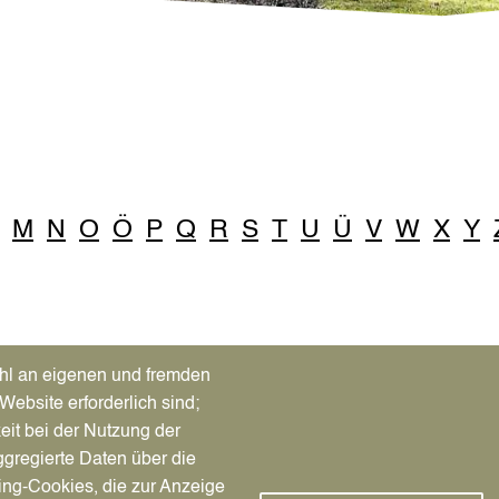
M
N
O
Ö
P
Q
R
S
T
U
Ü
V
W
X
Y
hl an eigenen und fremden
Website erforderlich sind;
eit bei der Nutzung der
gregierte Daten über die
ing-Cookies, die zur Anzeige