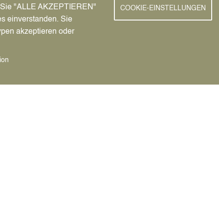
nn Sie "ALLE AKZEPTIEREN"
COOKIE-EINSTELLUNGEN
nhilfe Recklinghausen und
es einverstanden. Sie
ypen akzeptieren oder
ion
New
service von A-Z
Facebook
chutz
Instagram
n erleben
YouTube
e-Portal
eberschutz
Cookie-Einstellungen