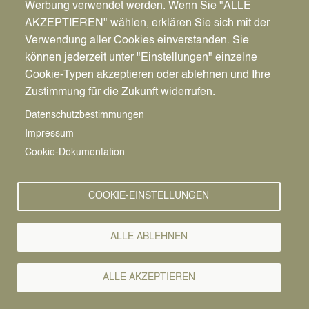
Werbung verwendet werden. Wenn Sie "ALLE
AKZEPTIEREN" wählen, erklären Sie sich mit der
Verwendung aller Cookies einverstanden. Sie
können jederzeit unter "Einstellungen" einzelne
Pfadnavigation
Stadt | Rathaus | Familie
Rathaus
Ordnungsamt
Cookie-Typen akzeptieren oder ablehnen und Ihre
Zustimmung für die Zukunft widerrufen.
Vorlesen
Datenschutzbestimmungen
Impressum
Bürgerservice von A-Z
Cookie-Dokumentation
A
Ä
B
C
D
E
F
G
H
I
J
K
L
M
N
COOKIE-EINSTELLUNGEN
O
Ö
P
Q
R
S
T
U
Ü
V
W
X
Y
Z
ALLE ABLEHNEN
Alle Leistungen
ALLE AKZEPTIEREN