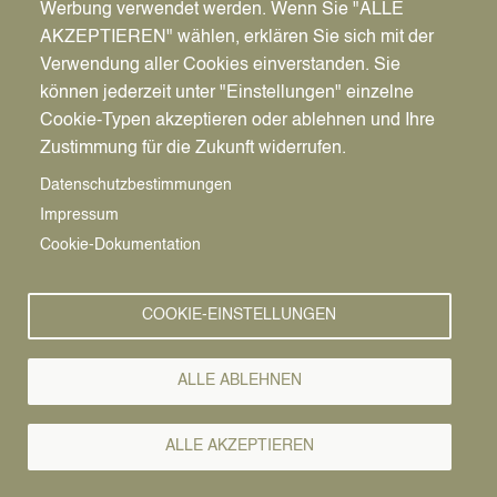
Werbung verwendet werden. Wenn Sie "ALLE
AKZEPTIEREN" wählen, erklären Sie sich mit der
Verwendung aller Cookies einverstanden. Sie
können jederzeit unter "Einstellungen" einzelne
Pfadnavigation
Stadt | Rathaus | Familie
Rathaus
Ordnungsamt
Cookie-Typen akzeptieren oder ablehnen und Ihre
Zustimmung für die Zukunft widerrufen.
Vorlesen
Datenschutzbestimmungen
Impressum
Bürgerservice von A-Z
Cookie-Dokumentation
A
Ä
B
C
D
E
F
G
H
I
J
K
L
M
N
COOKIE-EINSTELLUNGEN
O
Ö
P
Q
R
S
T
U
Ü
V
W
X
Y
Z
ALLE ABLEHNEN
Alle Leistungen
ALLE AKZEPTIEREN
Das Jugendamt gewährt im Rahmen der Hilfen zur