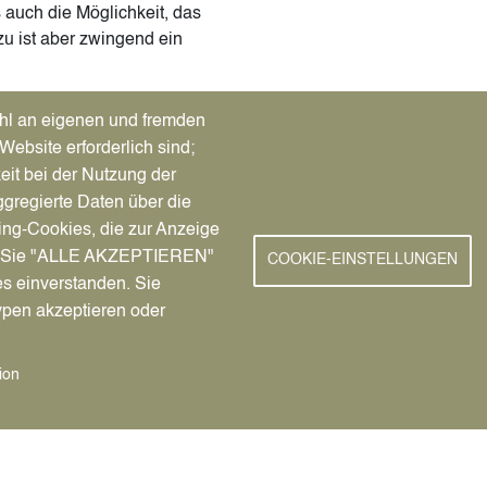
 auch die Möglichkeit, das
u ist aber zwingend ein
gstellung von der Stadt Datteln
hl an eigenen und fremden
ür Justiz angefordert. Das
Website erforderlich sind;
r.
eit bei der Nutzung der
gregierte Daten über die
ugnis nicht für eine andere
ing-Cookies, die zur Anzeige
nn Sie "ALLE AKZEPTIEREN"
COOKIE-EINSTELLUNGEN
es einverstanden. Sie
ypen akzeptieren oder
ion
i Führungszeugnis für
r behördliche Zwecke)
 Führungszeugnis für