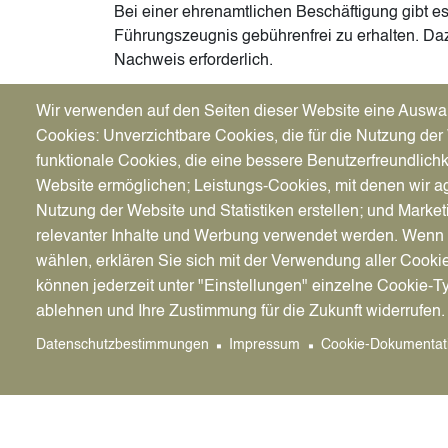
Bei einer ehrenamtlichen Beschäftigung gibt es
Führungszeugnis gebührenfrei zu erhalten. Daz
Nachweis erforderlich.
Das Führungszeugnis wird je nach Art der Antra
Wir verwenden auf den Seiten dieser Website eine Auswa
oder direkt vom Antragsteller beim Bundesamt f
Cookies: Unverzichtbare Cookies, die für die Nutzung der 
Bundesamt verwaltet das Bundeszentralregiste
funktionale Cookies, die eine bessere Benutzerfreundlichk
Website ermöglichen; Leistungs-Cookies, mit denen wir ag
Bitte beachten Sie, dass Sie das Führungsze
Nutzung der Website und Statistiken erstellen; und Market
Person beantragen können.
relevanter Inhalte und Werbung verwendet werden. We
wählen, erklären Sie sich mit der Verwendung aller Cooki
können jederzeit unter "Einstellungen" einzelne Cookie-T
Nowendige Unterlagen
ablehnen und Ihre Zustimmung für die Zukunft widerrufen.
gültiges Ausweisdokument
Datenschutzbestimmungen
Impressum
Cookie-Dokumentat
genaue Postanschrift der Behörde (nur be
behördliche Zwecke)
Aktenzeichen (nur bei Führungszeugnis fü
Angabe des Verwendungszweckes (nur bei