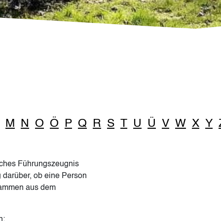
M
N
O
Ö
P
Q
R
S
T
U
Ü
V
W
X
Y
liches Führungszeugnis
g darüber, ob eine Person
 stammen aus dem
n: