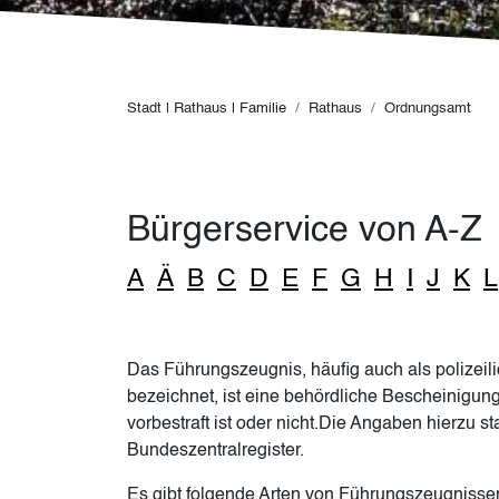
Pfadnavigation
Stadt | Rathaus | Familie
Rathaus
Ordnungsamt
Bürgerservice von A-Z
A
Ä
B
C
D
E
F
G
H
I
J
K
L
Das Führungszeugnis, häufig auch als polizei
bezeichnet, ist eine behördliche Bescheinigun
vorbestraft ist oder nicht.Die Angaben hierzu
Bundeszentralregister.
Es gibt folgende Arten von Führungszeugnisse